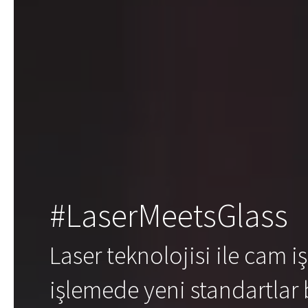
#LaserMeetsGlass
Laser teknolojisi ile cam
işlemede yeni standartlar b