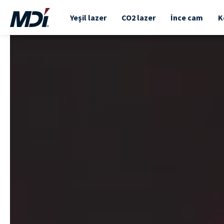
Yeşil lazer
CO2 lazer
İnce cam
K