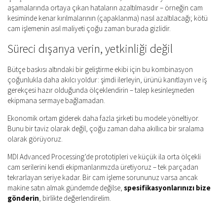
aşamalarında ortaya çıkan hataların azaltılmasıdır – örneğin cam
kesiminde kenar kırılmalarının (çapaklanma) nasıl azaltılacağı; kötü
cam işlemenin asıl maliyeti çoğu zaman burada gizlidir.
Süreci dışarıya verin, yetkinliği değil
Bütçe baskısı altındaki bir geliştirme ekibi için bu kombinasyon
çoğunlukla daha akılcı yoldur: şimdi ilerleyin, ürünü kanıtlayın ve iş
gerekçesi hazır olduğunda ölçeklendirin – talep kesinleşmeden
ekipmana sermaye bağlamadan.
Ekonomik ortam giderek daha fazla şirketi bu modele yöneltiyor.
Bunu bir taviz olarak değil, çoğu zaman daha akıllıca bir sıralama
olarak görüyoruz.
MDI Advanced Processing’de prototipleri ve küçük ila orta ölçekli
cam serilerini kendi ekipmanlarımızda üretiyoruz – tek parçadan
tekrarlayan seriye kadar. Bir cam işleme sorununuz varsa ancak
makine satın almak gündemde değilse,
spesifikasyonlarınızı bize
gönderin
, birlikte değerlendirelim.