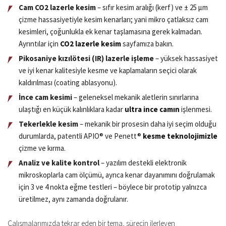
Cam CO2 lazerle kesim
– sıfır kesim aralığı (kerf) ve ± 25 µm
çizme hassasiyetiyle kesim kenarları; yani mikro çatlaksız cam
kesimleri, çoğunlukla ek kenar taşlamasına gerek kalmadan.
Ayrıntılar için
CO2 lazerle kesim
sayfamıza bakın.
Pikosaniye kızılötesi (IR) lazerle işleme
– yüksek hassasiyet
ve iyi kenar kalitesiyle kesme ve kaplamaların seçici olarak
kaldırılması (coating ablasyonu).
İnce cam kesimi
– geleneksel mekanik aletlerin sınırlarına
ulaştığı en küçük kalınlıklara kadar
ultra ince camın
işlenmesi.
Tekerlekle kesim
– mekanik bir prosesin daha iyi seçim olduğu
durumlarda, patentli APIO® ve Penett®
kesme teknolojimizle
çizme ve kırma.
Analiz ve kalite kontrol
– yazılım destekli elektronik
mikroskoplarla cam ölçümü, ayrıca kenar dayanımını doğrulamak
için 3 ve 4 nokta eğme testleri – böylece bir prototip yalnızca
üretilmez, aynı zamanda doğrulanır.
Çalışmalarımızda tekrar eden bir tema, sürecin ilerleyen