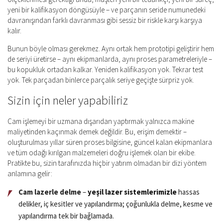
yeni bir kalifikasyon döngüsüyle – ve parçanın seride numunedeki
davranışından farklı davranması gibi sessiz bir riskle karşı karşıya
kalır.
Bunun böyle olması gerekmez. Aynı ortak hem prototipi geliştirir hem
de seriyi üretirse – aynı ekipmanlarda, aynı proses parametreleriyle –
bu kopukluk ortadan kalkar. Yeniden kalifikasyon yok. Tekrar test
yok. Tek parçadan binlerce parçalık seriye geçişte sürpriz yok.
Sizin için neler yapabiliriz
Cam işlemeyi bir uzmana dışarıdan yaptırmak yalnızca makine
maliyetinden kaçınmak demek değildir. Bu, erişim demektir –
oluşturulması yıllar süren proses bilgisine, güncel kalan ekipmanlara
ve tüm odağı kırılgan malzemeleri doğru işlemek olan bir ekibe.
Pratikte bu, sizin tarafınızda hiçbir yatırım olmadan bir dizi yöntem
anlamına gelir:
Cam lazerle delme
–
yeşil lazer sistemlerimizle
hassas
delikler, iç kesitler ve yapılandırma; çoğunlukla delme, kesme ve
yapılandırma tek bir bağlamada.