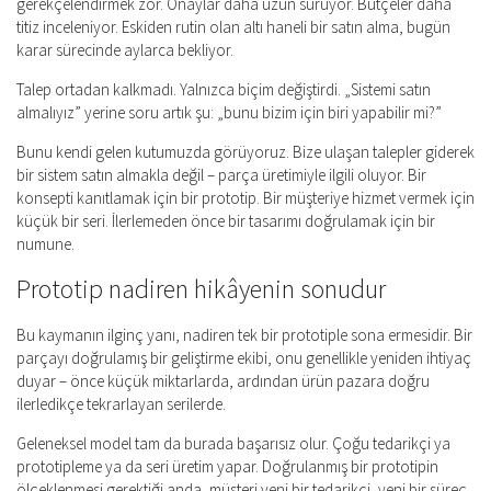
gerekçelendirmek zor. Onaylar daha uzun sürüyor. Bütçeler daha
titiz inceleniyor. Eskiden rutin olan altı haneli bir satın alma, bugün
karar sürecinde aylarca bekliyor.
Talep ortadan kalkmadı. Yalnızca biçim değiştirdi. „Sistemi satın
almalıyız” yerine soru artık şu: „bunu bizim için biri yapabilir mi?”
Bunu kendi gelen kutumuzda görüyoruz. Bize ulaşan talepler giderek
bir sistem satın almakla değil – parça üretimiyle ilgili oluyor. Bir
konsepti kanıtlamak için bir prototip. Bir müşteriye hizmet vermek için
küçük bir seri. İlerlemeden önce bir tasarımı doğrulamak için bir
numune.
Prototip nadiren hikâyenin sonudur
Bu kaymanın ilginç yanı, nadiren tek bir prototiple sona ermesidir. Bir
parçayı doğrulamış bir geliştirme ekibi, onu genellikle yeniden ihtiyaç
duyar – önce küçük miktarlarda, ardından ürün pazara doğru
ilerledikçe tekrarlayan serilerde.
Geleneksel model tam da burada başarısız olur. Çoğu tedarikçi ya
prototipleme ya da seri üretim yapar. Doğrulanmış bir prototipin
ölçeklenmesi gerektiği anda, müşteri yeni bir tedarikçi, yeni bir süreç,