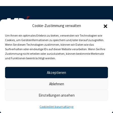
Cookie-Zustimmung verwalten
Um Ihnen ein optimales Erlebnis zu bieten, verwenden wir Technologien wie
Cookies, um Geräteinformationen zu speichern und/oder darauf zuzugreifen.
MDI Advanced Processing GmbH
Wenn Sie diesen Technologien zustimmen, können wir Daten wie das
Obere Austrasse 6 55120 Mainz Almanya
Surfverhalten oder eindeutige IDs auf dieser Website verarbeiten. Wenn Sie Ihre
Zustimmung nicht erteilen oder zurückziehen, können bestimmte Merkmale
und Funktionen beeinträchtigt werden.
+49 6131 7321 - 0
sales@mdi-ap.com
Akzeptieren
Ablehnen
Veri koruma
Künye
Cookies
© 2026 MDI Advanced Processing GmbH. Alle Rechte vorbehalten
Einstellungen ansehen
Cookies
Veri koruma
Künye
Blog