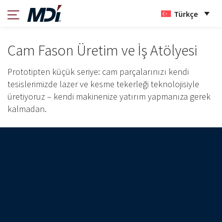
Türkçe
Cam Fason Üretim ve İş Atölyesi
Prototipten küçük seriye: cam parçalarınızı kendi
tesislerimizde lazer ve kesme tekerleği teknolojisiyle
üretiyoruz – kendi makinenize yatırım yapmanıza gerek
kalmadan.