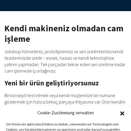
Kendi makineniz olmadan cam
işleme
Jobshop hizmetimiz, prototiplerinizi ve seri üretimlerinizi kendi
tesislerimizde üretir – esnek, hassas ve kendi teknolojinize
yatırım yapmadan. Tek parçadan tekrar eden seri üretime kadar
cam işlemede iş ortağınızız.
Yeni bir ürün geliştiriyorsunuz
Bir konsepti test etmek veya kendi müşterinize bir numune
göstermek için hızlıca birkaç parçaya ihtiyacınız var. Ürün kendini
kanıtlamadan önce kendi makinenizi satın almak mantıklı
Cookie-Zustimmung verwalten
değildir. Prototipinizi üretiriz, böylece yatırım riski olmadan
ilerlersiniz.
Um Ihnen ein optimales Erlebnis zu bieten, verwenden wir Technologien wie
Cookies, um Geräteinformationen zu speichern und/oder darauf zuzugreifen.