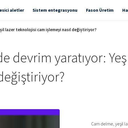
esici aletler
Sistem entegrasyonu
Fason Üretim
Ha
l lazer teknolojisi cam işlemeyi nasıl değiştiriyor?
 devrim yaratıyor: Yeşil
değiştiriyor?
Cam delme, yeşil laz