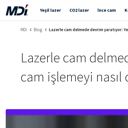
Yeşil lazer
CO2 lazer
İnce cam
K
MDi
Blog
Lazerle cam delmede devrim yaratıyor: Yeşi
Lazerle cam delmede
cam işlemeyi nasıl 