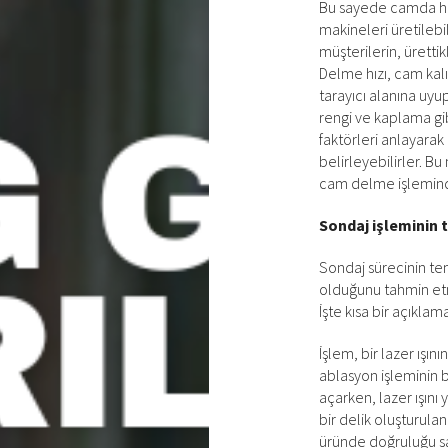
Bu sayede camda hızl
makineleri üretilebi
müşterilerin, üretti
Delme hızı, cam kalı
tarayıcı alanına uyup
rengi ve kaplama gib
faktörleri anlayarak 
belirleyebilirler. B
cam delme işleminde
Sondaj işleminin 
Sondaj sürecinin te
olduğunu tahmin etm
İşte kısa bir açıklam
İşlem, bir lazer ışı
ablasyon işleminin b
açarken, lazer ışını 
bir delik oluşturula
üründe doğruluğu sa