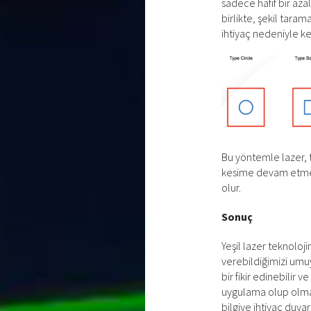
sadece hafif bir aza
birlikte, şekil tara
ihtiyaç nedeniyle k
Bu yöntemle lazer, 
kesime devam etmek
olur.
Sonuç
Yeşil lazer teknoloji
verebildiğimizi umuy
bir fikir edinebilir v
uygulama olup olmay
bilgiye ihtiyaç duya