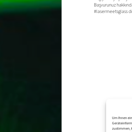
Başvurunuz hakkında
#lasermeetsglass dü
Um Ihnen ein
Geräteinform
zustimmen, k