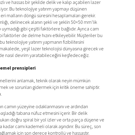
ı ve hassas bir şekilde delik ve kalıp açabilen lazer
liyor. Bu teknolojiye yatırım yapmayı düşünen
kleri malların döngü süresini hesaplamaları gerekir.
nlığı, delinecek alanın şekli ve şeklin 50×50 mm’lik
 uymadığı gibi çeşitli faktörlere bağlıdır. Ayrıca cam
i faktörler de delme hızını etkileyebilir. Müşteriler bu
bu teknolojiye yatırım yapmanın fizibilitesini
u makalede, yeşil lazer teknolojisi dünyasına girecek ve
 nasıl devrim yaratabileceğini keşfedeceğiz.
temel prensipleri
mellerini anlamak, teknik olarak neyin mümkün
ek ve sorunları gidermek için kritik öneme sahiptir.
a.
nının camın yüzeyine odaklanmasını ve ardından
aşladığı tabana nüfuz etmesini içerir. Bir delik
yukarı doğru spiral bir yol izler ve orta parça düşene ve
na kadar camı kademeli olarak aşındırır. Bu süreç, son
ğlamak için son derece kontrollü ve hassastır.