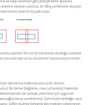
lma ile kalıp kesimleri gerçekleştirebilir. Bununla
ma alanının ötesine uzanırsa, bir dikiş yöntemine duyulan
esme hızımız önemli ölçüde azalır.
tarama alanının 50 mm’lik kenarında durduğu noktada
 zorunda kalır ve bu da kesme hızında kayba neden
mizin delme hızı hakkında size iyi bir izlenim
oruz. Bu temel bilgilerle, mevcut tesisiniz hakkında
e teknolojimizin bir sonraki yatırımınız için uygun bir
acağına karar verebilirsiniz. Daha fazla desteğe veya
rsanız, lütfen bizimle iletişime geçmekten çekinmeyin.