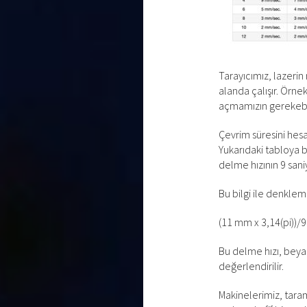
Tarayıcımız, lazerin
alanda çalışır. Örne
açmamızın gerekebi
Çevrim süresini hesa
Yukarıdaki tabloya b
delme hızının 9 san
Bu bilgi ile denklem
(11 mm x 3,14(pi))/9
Bu delme hızı, beya
değerlendirilir.
Makinelerimiz, tara