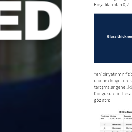
Boşaltılan alan 0,2
Yeni bir yatırımın fiz
ürünün döngü süresin
tartışmalar genellik
Döngü süresini hesa
göz atın: