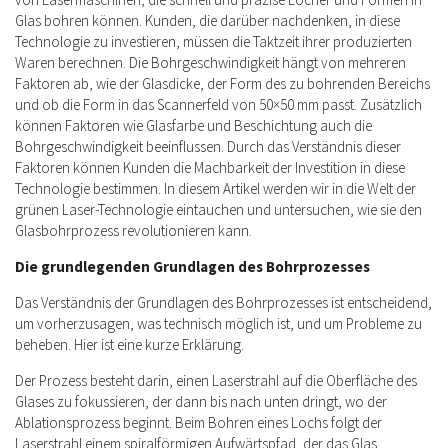
Glas bohren können. Kunden, die darüber nachdenken, in diese
Technologie zu investieren, müssen die Taktzeit ihrer produzierten
Waren berechnen. Die Bohrgeschwindigkeit hängt von mehreren
Faktoren ab, wie der Glasdicke, der Form des zu bohrenden Bereichs
und ob die Form in das Scannerfeld von 50×50 mm passt. Zusätzlich
können Faktoren wie Glasfarbe und Beschichtung auch die
Bohrgeschwindigkeit beeinflussen. Durch das Verständnis dieser
Faktoren können Kunden die Machbarkeit der Investition in diese
Technologie bestimmen. In diesem Artikel werden wir in die Welt der
grünen Laser-Technologie eintauchen und untersuchen, wie sie den
Glasbohrprozess revolutionieren kann.
Die grundlegenden Grundlagen des Bohrprozesses
Das Verständnis der Grundlagen des Bohrprozesses ist entscheidend,
um vorherzusagen, was technisch möglich ist, und um Probleme zu
beheben. Hier ist eine kurze Erklärung.
Der Prozess besteht darin, einen Laserstrahl auf die Oberfläche des
Glases zu fokussieren, der dann bis nach unten dringt, wo der
Ablationsprozess beginnt. Beim Bohren eines Lochs folgt der
Laserstrahl einem spiralförmigen Aufwärtspfad, der das Glas