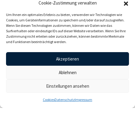
Cookie-Zustimmung verwalten
kein Materialverlust während bzw. nach dem Schneideprozess
keine Glasstaubpartikel, daher für Reinraumbedingungen
Um Ihnen ein optimales Erlebnis zu bieten, verwenden wir Technologien wie
Cookies, um Geräteinformationen zu speichern und/oder darauf zuzugreifen.
geeignet
Wenn Sie diesen Technologien zustimmen, können wir Daten wie das
Surfverhalten oder eindeutige IDs auf dieser Website verarbeiten. Wenn Sie Ihre
Ein gebündelter Laserstrahl erhitzt das Glas gezielt –
Zustimmung nicht erteilen oder zurückziehen, können bestimmte Merkmale
gefolgt von einem Strahl kalter Luft oder einem Luft-
und Funktionen beeinträchtigt werden.
Flüssigkeitsgemisch. Diese thermisch erzeugte
Spannung führt zu einer präzisen Rissbildung im Glas.
Akzeptieren
Ablehnen
Vergleich Kantenfestigkeit
Einstellungen ansehen
Sehen Sie den direkten Vergleich: 4-Punkt-Biegetest von mittels
Rädchen geschnittenem vs. CO₂-lasergeschnittenem Glas.
Cookies
Datenschutz
Impressum
BLOG