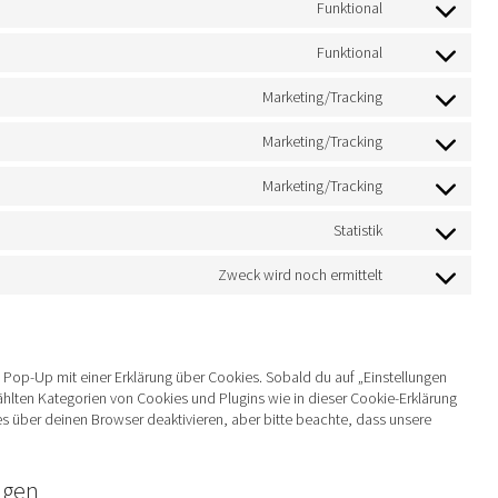
service
Funktional
Consent
wordpress
to
service
Funktional
Consent
wpml
to
service
Marketing/Tracking
Consent
wordfence
to
service
Marketing/Tracking
Consent
google-
to
maps
service
Marketing/Tracking
Consent
microsoft-
to
clarity
service
Statistik
Consent
google-
to
adsense
service
Zweck wird noch ermittelt
Consent
inspectlet
to
service
sonstiges
 Pop-Up mit einer Erklärung über Cookies. Sobald du auf „Einstellungen
ewählten Kategorien von Cookies und Plugins wie in dieser Cookie-Erklärung
 über deinen Browser deaktivieren, aber bitte beachte, dass unsere
ngen