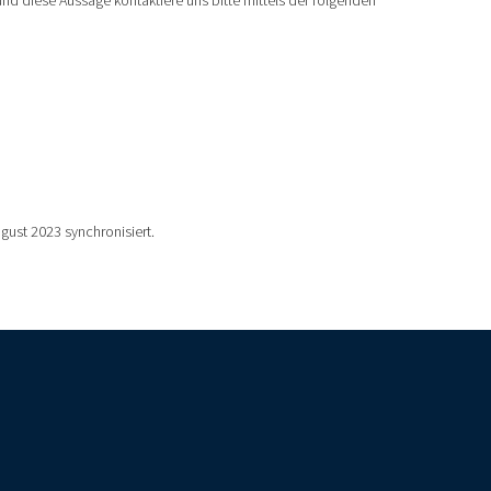
d diese Aussage kontaktiere uns bitte mittels der folgenden
gust 2023 synchronisiert.