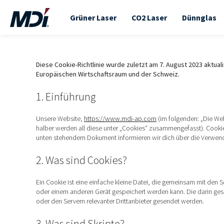
Grüner Laser
CO2 Laser
Dünnglas
Diese Cookie-Richtlinie wurde zuletzt am 7. August 2023 aktual
Europäischen Wirtschaftsraum und der Schweiz.
1. Einführung
Unsere Website,
https://www.mdi-ap.com
(im folgenden: „Die We
halber werden all diese unter „Cookies“ zusammengefasst). Cookie
unten stehendem Dokument informieren wir dich über die Verwend
2. Was sind Cookies?
Ein Cookie ist eine einfache kleine Datei, die gemeinsam mit den
oder einem anderen Gerät gespeichert werden kann. Die darin ge
oder den Servern relevanter Drittanbieter gesendet werden.
3. Was sind Skripte?