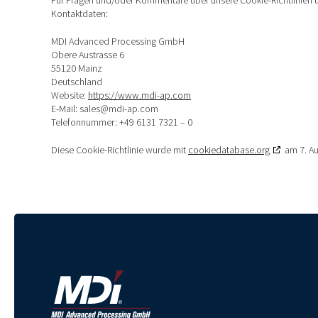
Für Fragen und/oder Kommentare über unsere Cookie-Richtlinien un
Kontaktdaten:
MDI Advanced Processing GmbH
Obere Austrasse 6
55120 Mainz
Deutschland
Website:
https://www.mdi-ap.com
E-Mail:
sales@
mdi-ap.com
Telefonnummer: +49 6131 7321 – 0
Diese Cookie-Richtlinie wurde mit
cookiedatabase.org
am 7. Au