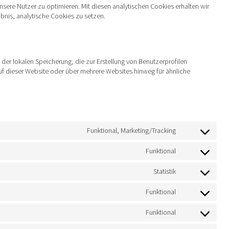
sere Nutzer zu optimieren. Mit diesen analytischen Cookies erhalten wir
ubnis, analytische Cookies zu setzen.
der lokalen Speicherung, die zur Erstellung von Benutzerprofilen
 dieser Website oder über mehrere Websites hinweg für ähnliche
Funktional, Marketing/Tracking
Consent
to
service
Funktional
Consent
google-
to
recaptcha
service
Statistik
Consent
polylang
to
service
Funktional
Consent
google-
to
analytics
service
Funktional
Consent
complianz
to