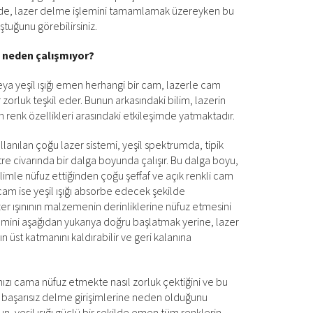
de, lazer delme işlemini tamamlamak üzereyken bu
ştuğunu görebilirsiniz.
m neden çalışmıyor?
eya yeşil ışığı emen herhangi bir cam, lazerle cam
 zorluk teşkil eder. Bunun arkasındaki bilim, lazerin
 renk özellikleri arasındaki etkileşimde yatmaktadır.
lanılan çoğu lazer sistemi, yeşil spektrumda, tipik
e civarında bir dalga boyunda çalışır. Bu dalga boyu,
le nüfuz ettiğinden çoğu şeffaf ve açık renkli cam
zı cam ise yeşil ışığı absorbe edecek şekilde
er ışınının malzemenin derinliklerine nüfuz etmesini
emini aşağıdan yukarıya doğru başlatmak yerine, lazer
n üst katmanını kaldırabilir ve geri kalanına
ızı cama nüfuz etmekte nasıl zorluk çektiğini ve bu
başarısız delme girişimlerine neden olduğunu
un, yeşil ışığı güçlü bir şekilde emen tüm renklerin