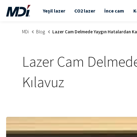
Yeşil lazer
CO2 lazer
İnce cam
K
MDi
Blog
Lazer Cam Delmede Yaygın Hatalardan Kaç
Lazer Cam Delmede 
Kılavuz