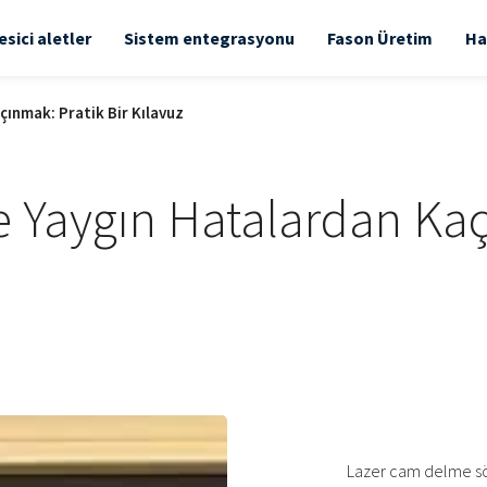
esici aletler
Sistem entegrasyonu
Fason Üretim
Ha
ınmak: Pratik Bir Kılavuz
Yaygın Hatalardan Kaçı
Lazer cam delme sö