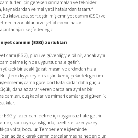
cam türleri için gereken sınırlamaları ve teknikleri
kaynaklardan ve maliyetli hatalardan tasarruf
r. Bu kılavuzda, sertleştirilmiş emniyet camını (ESG) ve
delmenin zorluklarını ve şeffaf camın hasar
açınılacağını keşfedeceğiz.
mniyet camının (ESG) zorlukları
yet camı (ESG), gücü ve güvenliğiyle bilinir, ancak aynı
 cam delme için de uygunsuz hale getirir.
ksek bir sıcaklığa ısıtılmasını ve ardından hızla
 Bu işlem dış yüzeyleri sıkıştırırken iç çekirdek gerilim
ç, işlenmemiş cama göre dört kata kadar daha güçlü
 küçük, daha az zarar veren parçalara ayrılan bir
a camları, duş kapıları ve mimari camlar gibi güvenlik
al kılar.
er ESG’yi lazer cam delme için uygunsuz hale getirir.
e çıkarmaya çalıştığında, özellikle lazer yüzey
tıkça voltaj bozulur. Temperleme işleminde
iden açığa çıkarak camın parçalanmasına neden olur.