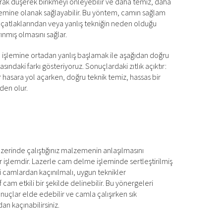
k düşerek birikmeyi önleyebilir ve daha temiz, daha
lemine olanak sağlayabilir. Bu yöntem, camın sağlam
 çatlaklarından veya yanlış tekniğin neden olduğu
ınmış olmasını sağlar.
şlemine ortadan yanlış başlamak ile aşağıdan doğru
ındaki farkı gösteriyoruz. Sonuçlardaki zıtlık açıktır:
r hasara yol açarken, doğru teknik temiz, hassas bir
den olur.
erinde çalıştığınız malzemenin anlaşılmasını
r işlemdir. Lazerle cam delme işleminde sertleştirilmiş
i camlardan kaçınılmalı, uygun teknikler
f cam etkili bir şekilde delinebilir. Bu yönergeleri
onuçlar elde edebilir ve camla çalışırken sık
dan kaçınabilirsiniz.