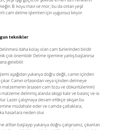
neğin: B. koyu mavi ve mor; bu da onları yeşil
erli cam delme işlemleri için uygunsuz kılıyor.
ygun teknikler
delinmesi daha kolay olan cam türlerinden biridir
nik çok önemlidir. Delme işlemine yanlış başlanırsa
na gelebilir.
işlemi aşağıdan yukarıya doğru değil, camın içinden
 çıkar. Camın ortasından veya içinden delmeye
lan malzemenin (esasen cam tozu ve döküntülerinin)
u malzeme delinmiş alanda sıkışıp kalır ve basınç ve ısı
ur. Lazer çalışmaya devam ettikçe sıkışan bu
emine müdahale eder ve camda çatlaklara,
ka hasarlara neden olur.
 alttan başlayıp yukarıya doğru çalışırsanız, çıkarılan