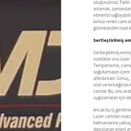
oluşturulmaz. Farklı 
anlamak, zamandan, 
etmenizi sağlayabili
kırmızı renkli camı 
görmesinden nasıl k
Sertleştirilmiş e
Sertleştirilmiş emni
özellikler onu lazer
Temperleme, camın yü
soğutulmasını içerir.
altında kalır. Sonu
olan ve kırıldığında
camdır. Bu, onu arab
uygulamaları için ide
Ancak bu iç geriliml
Lazer camdan malzem
katmanlarına yaklaş
depolanan enerji an