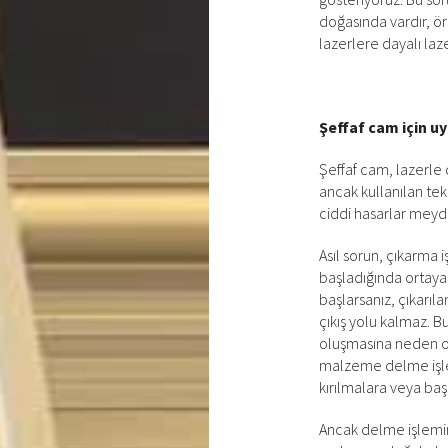
doğasında vardır, ör
lazerlere dayalı laz
Şeffaf cam için u
Şeffaf cam, lazerle 
ancak kullanılan tek
ciddi hasarlar meyda
Asıl sorun, çıkarma 
başladığında ortaya
başlarsanız, çıkarı
çıkış yolu kalmaz. B
oluşmasına neden ol
malzeme delme işl
kırılmalara veya baş
Ancak delme işlemine