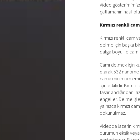
Video gösterimimiz
çatlamanın nasıl olu
Kırmızı renkli ca
Kırmızı renkli cam v
delme için başka bir
dalga boyu ile camın
Camı delmek için kul
olarak 532 nanometr
cama minimum emilim
için etkilidir. Kırmı
tasarlandığından laz
engeller. Delme işl
yalnızca kırmızı camı
dokunulmaz.
Videoda lazerin kırm
durumun eksik veya 
gösteriyoruz. Bu sor