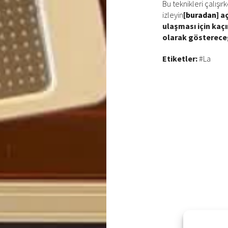
Bu teknikleri çalışı
izleyin
[buradan]
aç
ulaşması için kaç
olarak gösterece
Etiketler:
#La