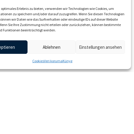
 optimales Erlebnis zu bieten, verwenden wir Technologien wie Cookies, um
ationen zu speichern und/oder darauf zuzugreifen. Wenn Sie diesen Technologien
önnen wir Daten wie das Surfverhalten oder eindeutige IDs auf dieser Website
 Wenn Sie Ihre Zustimmung nicht erteilen oder zurückziehen, können bestimmte
 Funktionen beeinträchtigt werden.
eptieren
Ablehnen
Einstellungen ansehen
Cookies
Veri koruma
Künye