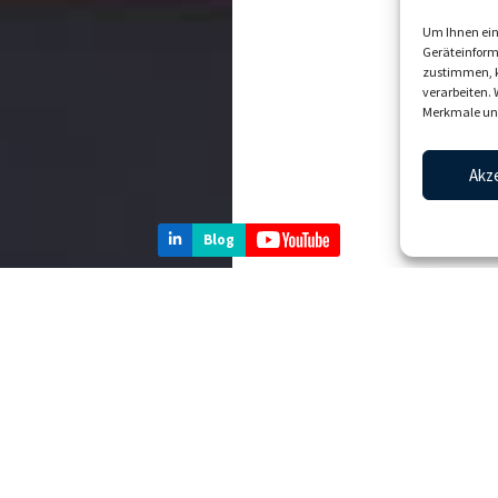
Um Ihnen ein
Geräteinform
zustimmen, k
verarbeiten.
Merkmale und
Akz
Blog